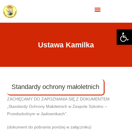
Ope
Ustawa Kamilka
Standardy ochrony małoletnich
ZACHĘCAMY DO ZAPOZNANIA SIĘ Z DOKUMENTEM
„Standardy Ochrony Małoletnich w Zespole Szkolno –
Przedszkolnym w Jadownikach”:
(dokument do pobrania poniżej w załączniku)