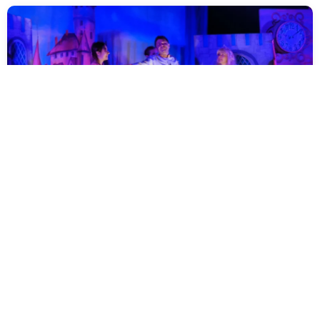
Przedstawienie „Kopciuszek” w
RCKB w Brzesku
ZSP Jadowniki
2023-10-06